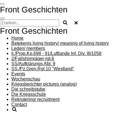
Ga
Front Geschichten
direct
naar
de
hoofdinhoud
Front Geschichten
Home
Betekenis living history/ meaning of living history
Leden/ members
Ii./Prop.Kp.698 - 91/Luftlande Inf. Div. III/1058
2/Fallshirmjäger-rgt.6
SS/Aufklärungs Abt. 9
SS./Pz.Gren.Rgt 10 "Westland"
Events
Wochenschau
Kriegsberichter pictures (analog)
Die schreibstube
Die Kriegsschule
Rekrutering/ recruitment
Contact